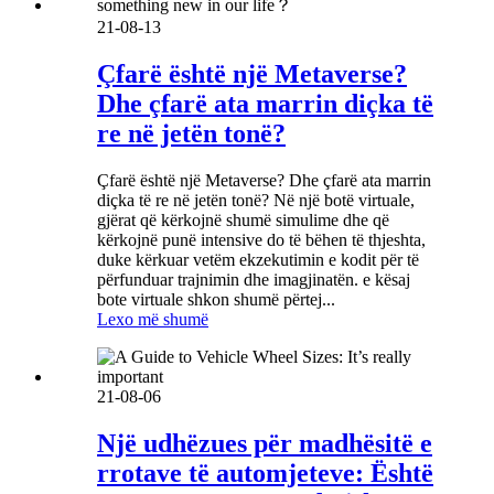
21-08-13
Çfarë është një Metaverse?
Dhe çfarë ata marrin diçka të
re në jetën tonë?
Çfarë është një Metaverse? Dhe çfarë ata marrin
diçka të re në jetën tonë? Në një botë virtuale,
gjërat që kërkojnë shumë simulime dhe që
kërkojnë punë intensive do të bëhen të thjeshta,
duke kërkuar vetëm ekzekutimin e kodit për të
përfunduar trajnimin dhe imagjinatën. e kësaj
bote virtuale shkon shumë përtej...
Lexo më shumë
21-08-06
Një udhëzues për madhësitë e
rrotave të automjeteve: Është