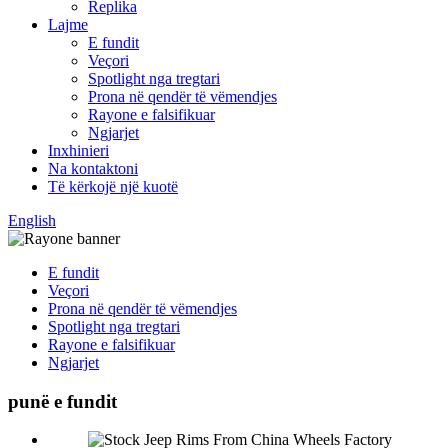
Replika
Lajme
E fundit
Veçori
Spotlight nga tregtari
Prona në qendër të vëmendjes
Rayone e falsifikuar
Ngjarjet
Inxhinieri
Na kontaktoni
Të kërkojë një kuotë
English
E fundit
Veçori
Prona në qendër të vëmendjes
Spotlight nga tregtari
Rayone e falsifikuar
Ngjarjet
punë e fundit