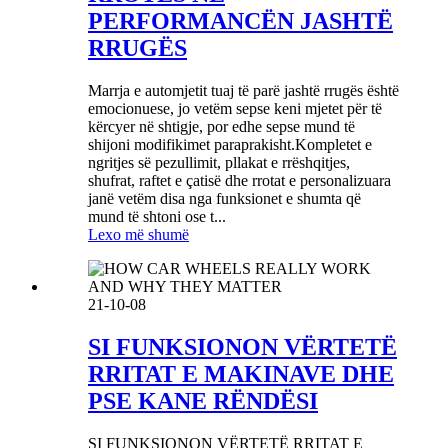
PERFORMANCËN JASHTË
RRUGËS
Marrja e automjetit tuaj të parë jashtë rrugës është
emocionuese, jo vetëm sepse keni mjetet për të
kërcyer në shtigje, por edhe sepse mund të
shijoni modifikimet paraprakisht.Kompletet e
ngritjes së pezullimit, pllakat e rrëshqitjes,
shufrat, raftet e çatisë dhe rrotat e personalizuara
janë vetëm disa nga funksionet e shumta që
mund të shtoni ose t...
Lexo më shumë
21-10-08
SI FUNKSIONON VËRTETË
RRITAT E MAKINAVE DHE
PSE KANE RËNDËSI
SI FUNKSIONON VËRTETË RRITAT E