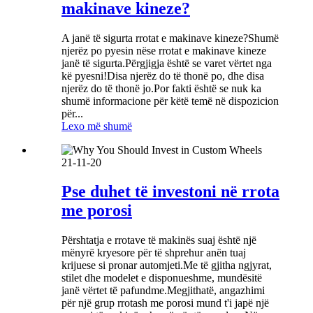
makinave kineze?
A janë të sigurta rrotat e makinave kineze?Shumë
njerëz po pyesin nëse rrotat e makinave kineze
janë të sigurta.Përgjigja është se varet vërtet nga
kë pyesni!Disa njerëz do të thonë po, dhe disa
njerëz do të thonë jo.Por fakti është se nuk ka
shumë informacione për këtë temë në dispozicion
për...
Lexo më shumë
21-11-20
Pse duhet të investoni në rrota
me porosi
Përshtatja e rrotave të makinës suaj është një
mënyrë kryesore për të shprehur anën tuaj
krijuese si pronar automjeti.Me të gjitha ngjyrat,
stilet dhe modelet e disponueshme, mundësitë
janë vërtet të pafundme.Megjithatë, angazhimi
për një grup rrotash me porosi mund t'i japë një