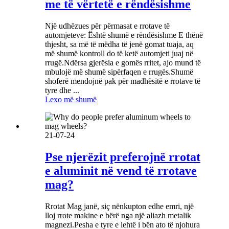
me të vërtetë e rëndësishme
Një udhëzues për përmasat e rrotave të
automjeteve: Është shumë e rëndësishme E thënë
thjesht, sa më të mëdha të jenë gomat tuaja, aq
më shumë kontroll do të ketë automjeti juaj në
rrugë.Ndërsa gjerësia e gomës rritet, ajo mund të
mbulojë më shumë sipërfaqen e rrugës.Shumë
shoferë mendojnë pak për madhësitë e rrotave të
tyre dhe ...
Lexo më shumë
21-07-24
Pse njerëzit preferojnë rrotat
e aluminit në vend të rrotave
mag?
Rrotat Mag janë, siç nënkupton edhe emri, një
lloj rrote makine e bërë nga një aliazh metalik
magnezi.Pesha e tyre e lehtë i bën ato të njohura