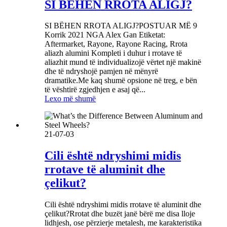
SI BËHEN RROTA ALIGJ?
SI BËHEN RROTA ALIGJ?POSTUAR MË 9
Korrik 2021 NGA Alex Gan Etiketat:
Aftermarket, Rayone, Rayone Racing, Rrota
aliazh alumini Kompleti i duhur i rrotave të
aliazhit mund të individualizojë vërtet një makinë
dhe të ndryshojë pamjen në mënyrë
dramatike.Me kaq shumë opsione në treg, e bën
të vështirë zgjedhjen e asaj që...
Lexo më shumë
21-07-03
Cili është ndryshimi midis
rrotave të aluminit dhe
çelikut?
Cili është ndryshimi midis rrotave të aluminit dhe
çelikut?Rrotat dhe buzët janë bërë me disa lloje
lidhjesh, ose përzierje metalesh, me karakteristika