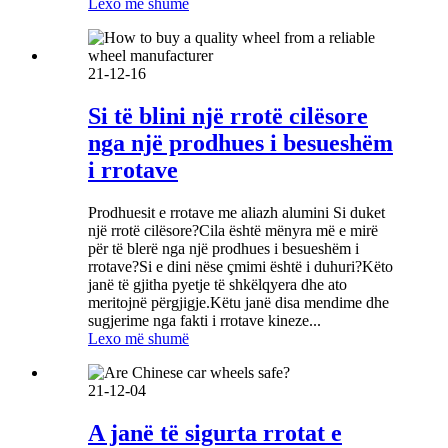
Lexo më shumë
21-12-16
Si të blini një rrotë cilësore
nga një prodhues i besueshëm
i rrotave
Prodhuesit e rrotave me aliazh alumini Si duket
një rrotë cilësore?Cila është mënyra më e mirë
për të blerë nga një prodhues i besueshëm i
rrotave?Si e dini nëse çmimi është i duhuri?Këto
janë të gjitha pyetje të shkëlqyera dhe ato
meritojnë përgjigje.Këtu janë disa mendime dhe
sugjerime nga fakti i rrotave kineze...
Lexo më shumë
21-12-04
A janë të sigurta rrotat e