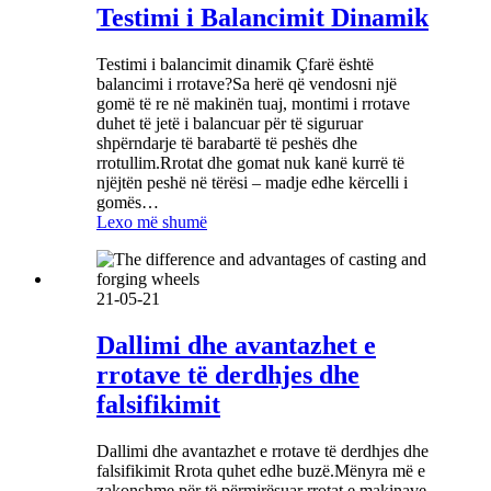
Testimi i Balancimit Dinamik
Testimi i balancimit dinamik Çfarë është
balancimi i rrotave?Sa herë që vendosni një
gomë të re në makinën tuaj, montimi i rrotave
duhet të jetë i balancuar për të siguruar
shpërndarje të barabartë të peshës dhe
rrotullim.Rrotat dhe gomat nuk kanë kurrë të
njëjtën peshë në tërësi – madje edhe kërcelli i
gomës…
Lexo më shumë
21-05-21
Dallimi dhe avantazhet e
rrotave të derdhjes dhe
falsifikimit
Dallimi dhe avantazhet e rrotave të derdhjes dhe
falsifikimit Rrota quhet edhe buzë.Mënyra më e
zakonshme për të përmirësuar rrotat e makinave