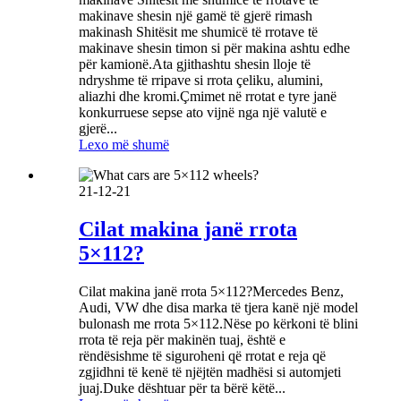
makinave shesin një gamë të gjerë rimash
makinash Shitësit me shumicë të rrotave të
makinave shesin timon si për makina ashtu edhe
për kamionë.Ata gjithashtu shesin lloje të
ndryshme të rripave si rrota çeliku, alumini,
aliazhi dhe kromi.Çmimet në rrotat e tyre janë
konkurruese sepse ato vijnë nga një valutë e
gjerë...
Lexo më shumë
21-12-21
Cilat makina janë rrota
5×112?
Cilat makina janë rrota 5×112?Mercedes Benz,
Audi, VW dhe disa marka të tjera kanë një model
bulonash me rrota 5×112.Nëse po kërkoni të blini
rrota të reja për makinën tuaj, është e
rëndësishme të siguroheni që rrotat e reja që
zgjidhni të kenë të njëjtën madhësi si automjeti
juaj.Duke dështuar për ta bërë këtë...