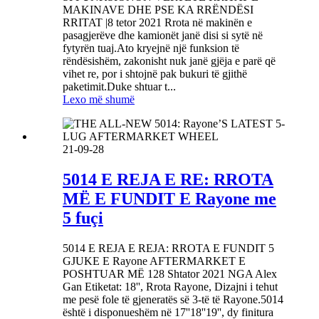
MAKINAVE DHE PSE KA RRËNDËSI
RRITAT |8 tetor 2021 Rrota në makinën e
pasagjerëve dhe kamionët janë disi si sytë në
fytyrën tuaj.Ato kryejnë një funksion të
rëndësishëm, zakonisht nuk janë gjëja e parë që
vihet re, por i shtojnë pak bukuri të gjithë
paketimit.Duke shtuar t...
Lexo më shumë
21-09-28
5014 E REJA E RE: RROTA
MË E FUNDIT E Rayone me
5 fuçi
5014 E REJA E REJA: RROTA E FUNDIT 5
GJUKE E Rayone AFTERMARKET E
POSHTUAR MË 128 Shtator 2021 NGA Alex
Gan Etiketat: 18'', Rrota Rayone, Dizajni i tehut
me pesë fole të gjeneratës së 3-të të Rayone.5014
është i disponueshëm në 17''18''19'', dy finitura