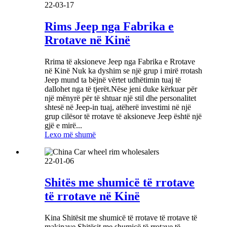
22-03-17
Rims Jeep nga Fabrika e
Rrotave në Kinë
Rrima të aksioneve Jeep nga Fabrika e Rrotave
në Kinë Nuk ka dyshim se një grup i mirë rrotash
Jeep mund ta bëjnë vërtet udhëtimin tuaj të
dallohet nga të tjerët.Nëse jeni duke kërkuar për
një mënyrë për të shtuar një stil dhe personalitet
shtesë në Jeep-in tuaj, atëherë investimi në një
grup cilësor të rrotave të aksioneve Jeep është një
gjë e mirë...
Lexo më shumë
22-01-06
Shitës me shumicë të rrotave
të rrotave në Kinë
Kina Shitësit me shumicë të rrotave të rrotave të
makinave Shitësit me shumicë të rrotave të