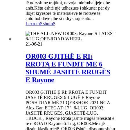
të ndryshme trajtimi, nevoja mirëmbajtjeje dhe
anët.Këtu është një udhëzues i shkurtër për dy
llojet kryesore të materialeve të rrotave të
automobilave dhe si ndryshojnë ato...
Lexo më shumë
21-06-21
OR003 GJITHË E RI:
RROTA E FUNDIT ME 6
SHUMË JASHTË RRUGËS
E Rayone
OR003 GJITHË E RI: RROTA E FUNDIT
JASHTË RRUGËS 6-LUGË E Rayone
POSHTUAR MË 21 QERSHOR 2021 NGA
Alex Gan ETEGAT: 17″, 6-LUG, OR003,
JASHTË RRUGËS, GJASHTË-LUG,
TRUCK-, Rayone Rrota jashtë rrugës tërësisht e
re e ROAD Rayone 6-Lug, OR003.Me një
dizajn klasik rrjetë, OR003 është i disponueshëm