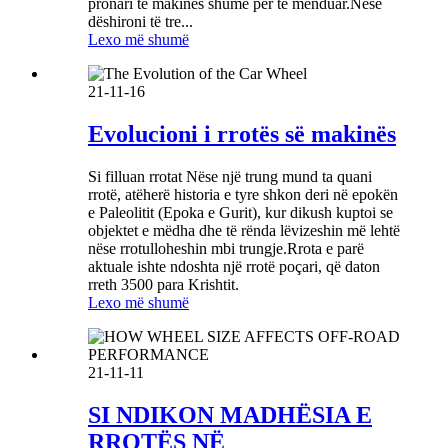
pronari të makinës shumë për të menduar.Nëse
dëshironi të tre...
Lexo më shumë
21-11-16
Evolucioni i rrotës së makinës
Si filluan rrotat Nëse një trung mund ta quani
rrotë, atëherë historia e tyre shkon deri në epokën
e Paleolitit (Epoka e Gurit), kur dikush kuptoi se
objektet e mëdha dhe të rënda lëvizeshin më lehtë
nëse rrotulloheshin mbi trungje.Rrota e parë
aktuale ishte ndoshta një rrotë poçari, që daton
rreth 3500 para Krishtit.
Lexo më shumë
21-11-11
SI NDIKON MADHËSIA E
RROTËS NË