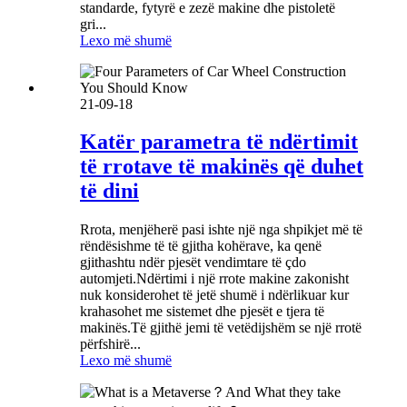
standarde, fytyrë e zezë makine dhe pistoletë
gri...
Lexo më shumë
21-09-18
Katër parametra të ndërtimit
të rrotave të makinës që duhet
të dini
Rrota, menjëherë pasi ishte një nga shpikjet më të
rëndësishme të të gjitha kohërave, ka qenë
gjithashtu ndër pjesët vendimtare të çdo
automjeti.Ndërtimi i një rrote makine zakonisht
nuk konsiderohet të jetë shumë i ndërlikuar kur
krahasohet me sistemet dhe pjesët e tjera të
makinës.Të gjithë jemi të vetëdijshëm se një rrotë
përfshirë...
Lexo më shumë