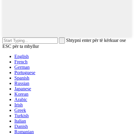
Shtypni enter për të kërkuar ose
ESC për ta mbyllur
English
French
German
Portuguese
Spanish
Russian
Japanese
Korean
Arabic
Irish
Greek
Turkish
Italian
Danish
Romanian