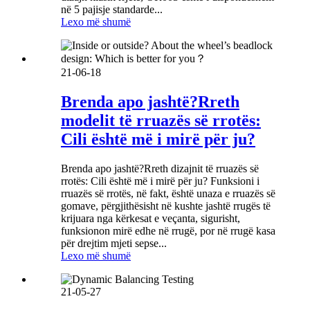
në 5 pajisje standarde...
Lexo më shumë
21-06-18
Brenda apo jashtë?Rreth
modelit të rruazës së rrotës:
Cili është më i mirë për ju?
Brenda apo jashtë?Rreth dizajnit të rruazës së
rrotës: Cili është më i mirë për ju? Funksioni i
rruazës së rrotës, në fakt, është unaza e rruazës së
gomave, përgjithësisht në kushte jashtë rrugës të
krijuara nga kërkesat e veçanta, sigurisht,
funksionon mirë edhe në rrugë, por në rrugë kasa
për drejtim mjeti sepse...
Lexo më shumë
21-05-27