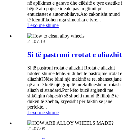
në aplikimet e garave dhe cilësitë e tyre estetike i
bëjnë ato pajisje ideale pas tregtimit për
entuziastët e automobilave.Ato zakonisht mund
të identifikohen nga simetrika e tyre...
Lexo më shumë
21-07-13
Si të pastroni rrotat e aliazhit
Si të pastroni rrotat e aliazhit Rrotat e aliazhit
ndoten shumë lehtë.Si duhet të pastrojmë rrotat e
aliazhit?Nëse blini një makinë të re, shanset janë
që ajo të ketë një grup të mrekullueshëm rrotash
aliazh si standard.Por këto buzë argjendi me
shkëlqim (shpesh) së shpejti mund të fillojnë të
duken të zbehta, kryesisht për faktin se janë
perfekte...
Lexo më shumë
21-07-09