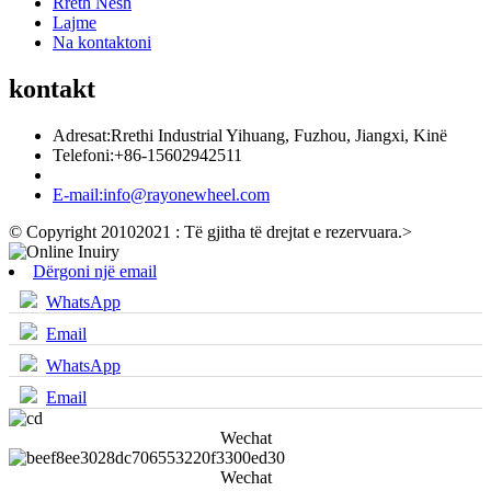
Rreth Nesh
Lajme
Na kontaktoni
kontakt
Adresat:
Rrethi Industrial Yihuang, Fuzhou, Jiangxi, Kinë
Telefoni:
+86-15602942511
E-mail:
info@rayonewheel.com
© Copyright 20102021 : Të gjitha të drejtat e rezervuara.
>
Dërgoni një email
WhatsApp
Email
WhatsApp
Email
Wechat
Wechat